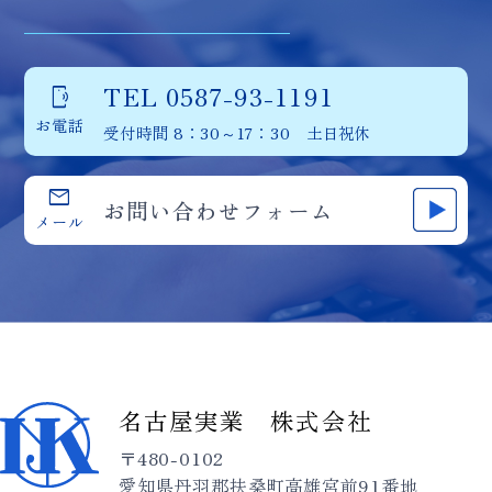
TEL 0587-93-1191
phonelink_ring
お電話
受付時間 8：30～17：30 土日祝休
mail
お問い合わせフォーム
メール
名古屋実業 株式会社
〒480-0102
愛知県丹羽郡扶桑町高雄宮前91番地