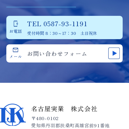
TEL 0587-93-1191
phonelink_ring
お電話
受付時間 8：30～17：30 土日祝休
mail
お問い合わせフォーム
メール
名古屋実業 株式会社
〒480-0102
愛知県丹羽郡扶桑町高雄宮前91番地